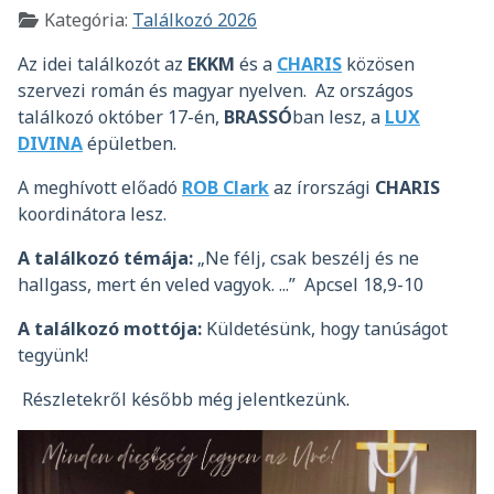
Részletek
Kategória:
Találkozó 2026
Az idei találkozót az
EKKM
és a
CHARIS
közösen
szervezi román és magyar nyelven. Az országos
találkozó október 17-én,
BRASSÓ
ban lesz, a
LUX
DIVINA
épületben.
A meghívott előadó
ROB Clark
az írországi
CHARIS
koordinátora lesz.
A találkozó témája:
„Ne félj, csak beszélj és ne
hallgass, mert én veled vagyok. ...” Apcsel 18,9-10
A találkozó mottója:
Küldetésünk, hogy tanúságot
tegyünk!
Részletekről később még jelentkezünk
.