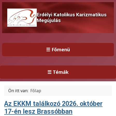
Erdélyi Katolikus Karizmatikus
Megújulás
☰ Főmenü
☰ Témák
Ön itt van:
Főlap
Az EKKM találkozó 2026. október
17-én lesz Brassóbban