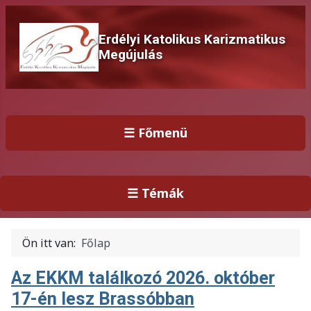
Erdélyi Katolikus Karizmatikus
Megújulás
☰ Főmenü
☰ Témák
Ön itt van:
Főlap
Az EKKM találkozó 2026. október
17-én lesz Brassóbban