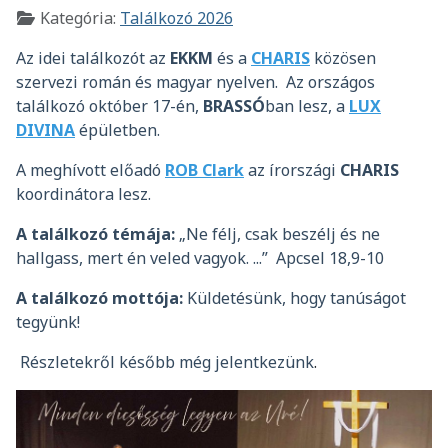
Részletek
Kategória:
Találkozó 2026
Az idei találkozót az
EKKM
és a
CHARIS
közösen
szervezi román és magyar nyelven. Az országos
találkozó október 17-én,
BRASSÓ
ban lesz, a
LUX
DIVINA
épületben.
A meghívott előadó
ROB Clark
az írországi
CHARIS
koordinátora lesz.
A találkozó témája:
„Ne félj, csak beszélj és ne
hallgass, mert én veled vagyok. ...” Apcsel 18,9-10
A találkozó mottója:
Küldetésünk, hogy tanúságot
tegyünk!
Részletekről később még jelentkezünk
.